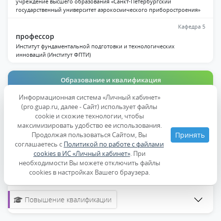
учреждение высшего образования «Санкт-Петербургский
государственный университет аэрокосмического приборостроения»
Кафедра 5
профессор
Институт фундаментальной подготовки и технологических
инноваций (Институт ФПТИ)
Образование и квалификация
Информационная система «Личный кабинет»
Индивидуальные достижения
(pro.guap.ru, далее - Сайт) использует файлы
cookie и схожие технологии, чтобы
Публикации
максимизировать удобство ее использования.
Продолжая пользоваться Сайтом, Вы
Принять
Дисциплины
соглашаетесь с
Политикой по работе с файлами
cookies в ИС «Личный кабинет»
. При
необходимости Вы можете отключить файлы
Образование
cookies в настройках Вашего браузера.
Повышение квалификации