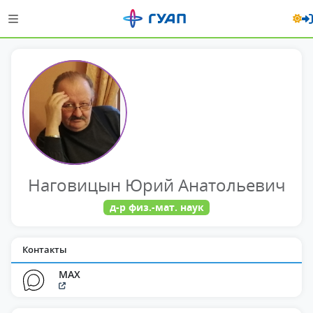
Наговицын Юрий Анатольевич
д-р физ.-мат. наук
Контакты
MAX