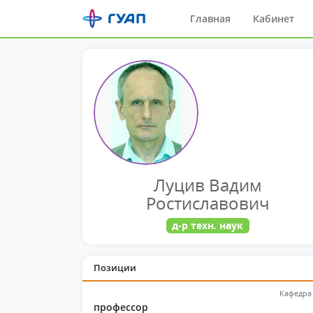
Главная
Кабинет
Луцив Вадим
Ростиславович
д-р техн. наук
Позиции
Кафедра
профессор