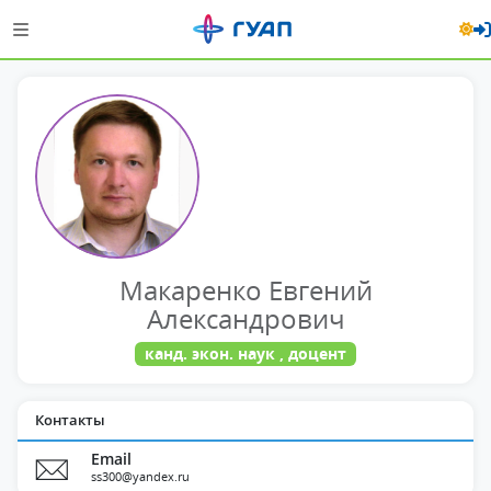
Макаренко Евгений
Александрович
канд. экон. наук , доцент
Контакты
Email
ss300@yandex.ru