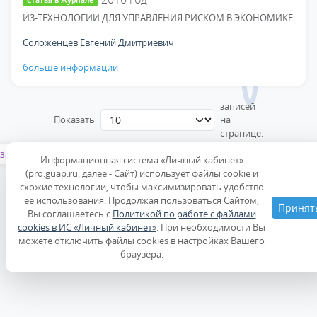
Статья в журнале
И3-ТЕХНОЛОГИИ ДЛЯ УПРАВЛЕНИЯ РИСКОМ В ЭКОНОМИКЕ
Соложенцев Евгений Дмитриевич
больше информации
записей
Показать
на
странице.
азад
1
…
2522
2523
2524
2525
2526
…
2728
Впер
Информационная система «Личный кабинет»
(pro.guap.ru, далее - Сайт) использует файлы cookie и
схожие технологии, чтобы максимизировать удобство
ее использования. Продолжая пользоваться Сайтом,
Принят
Вы соглашаетесь с
Политикой по работе с файлами
cookies в ИС «Личный кабинет»
. При необходимости Вы
можете отключить файлы cookies в настройках Вашего
браузера.