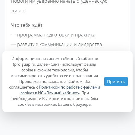
помоги им уверенно начать студенческую
жизнь!
Что тебя ждёт:
— программа подготовки и практика
— развитие коммуникации и лидерства
— команда и новый опыт по адаптации
Информационная система «Личный кабинет»
(pro.guap.ru, далее - Сайт) использует файлы
Подай заявку до 4 апреля:
vk.cc/cVQKYp
cookie и схожие технологии, чтобы
максимизировать удобство ее использования.
Продолжая пользоваться Сайтом, Вы
Принять
Ты можешь стать тем, с кого всё начнётся!
соглашаетесь с
Политикой по работе с файлами
cookies в ИС «Личный кабинет»
. При
необходимости Вы можете отключить файлы
cookies в настройках Вашего браузера.